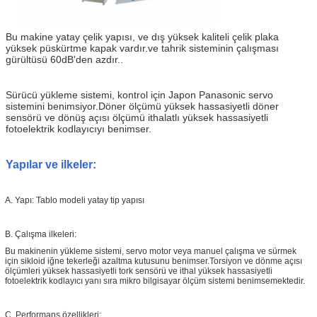
Bu makine yatay çelik yapısı, ve dış yüksek kaliteli çelik plaka
yüksek püskürtme kapak vardır.ve tahrik sisteminin çalışması
gürültüsü 60dB'den azdır..
Sürücü yükleme sistemi, kontrol için Japon Panasonic servo
sistemini benimsiyor.Döner ölçümü yüksek hassasiyetli döner
sensörü ve dönüş açısı ölçümü ithalatlı yüksek hassasiyetli
fotoelektrik kodlayıcıyı benimser.
Yapılar ve ilkeler:
A. Yapı: Tablo modeli yatay tip yapısı
B. Çalışma ilkeleri:
Bu makinenin yükleme sistemi, servo motor veya manuel çalışma ve sürmek
için sikloid iğne tekerleği azaltma kutusunu benimser.Torsiyon ve dönme açısı
ölçümleri yüksek hassasiyetli tork sensörü ve ithal yüksek hassasiyetli
fotoelektrik kodlayıcı yanı sıra mikro bilgisayar ölçüm sistemi benimsemektedir.
C. Performans özellikleri: