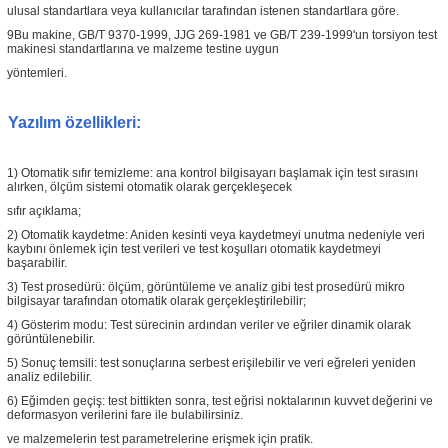
ulusal standartlara veya kullanıcılar tarafından istenen standartlara göre.
9Bu makine, GB/T 9370-1999, JJG 269-1981 ve GB/T 239-1999'un torsiyon test
makinesi standartlarına ve malzeme testine uygun
yöntemleri.
Yazılım özellikleri:
1) Otomatik sıfır temizleme: ana kontrol bilgisayarı başlamak için test sırasını
alırken, ölçüm sistemi otomatik olarak gerçekleşecek
sıfır açıklama;
2) Otomatik kaydetme: Aniden kesinti veya kaydetmeyi unutma nedeniyle veri
kaybını önlemek için test verileri ve test koşulları otomatik kaydetmeyi
başarabilir.
3) Test prosedürü: ölçüm, görüntüleme ve analiz gibi test prosedürü mikro
bilgisayar tarafından otomatik olarak gerçekleştirilebilir;
4) Gösterim modu: Test sürecinin ardından veriler ve eğriler dinamik olarak
görüntülenebilir.
5) Sonuç temsili: test sonuçlarına serbest erişilebilir ve veri eğreleri yeniden
analiz edilebilir.
6) Eğimden geçiş: test bittikten sonra, test eğrisi noktalarının kuvvet değerini ve
deformasyon verilerini fare ile bulabilirsiniz.
ve malzemelerin test parametrelerine erişmek için pratik.