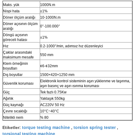
Maks. yük
1000N.m
Nispi hata
±1%
Döner ölçüm aralığı
10-1000N.m
Döner açısının ölçüm
0°-100.000°
aralığı
Döngü açısının
±1%
göreceli hatası
Hız
0.2-1000°/min, adımsız hız düzenleyici
Çaklar arasındaki
550 mm
maksimum mesafe
Klem örneğinin
¢6-¢32mm
boyutları
Dış boyutlar
1500×420×1250 mm
Elektronik kontrol sisteminin aşırı yüklenme ve taşınma,
Güvenlik koruması
aşırı basınç ve aşırı ısınma koruması
Güç
Tek fazlı 0.75Kw
Ağırlık
Yaklaşık 550kg
Güç kaynağı
AC220V 50 Hz
Çevre sıcaklığı
10°C~40°C
Nitelikli nem
% 80
torque testing machine
torsion spring tester
Etiketler:
,
,
torsional testing machine