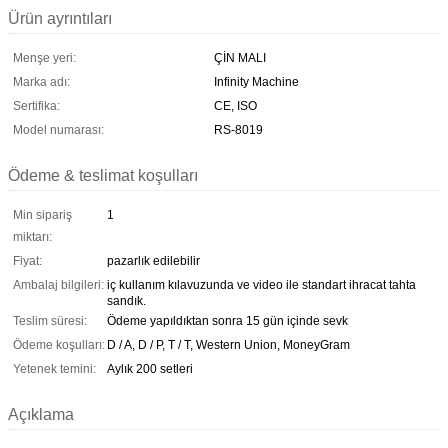
Ürün ayrıntıları
Menşe yeri:
ÇİN MALI
Marka adı:
Infinity Machine
Sertifika:
CE, ISO
Model numarası:
RS-8019
Ödeme & teslimat koşulları
Min sipariş
1
miktarı:
Fiyat:
pazarlık edilebilir
Ambalaj bilgileri:
iç kullanım kılavuzunda ve video ile standart ihracat tahta
sandık.
Teslim süresi:
Ödeme yapıldıktan sonra 15 gün içinde sevk
Ödeme koşulları:
D / A, D / P, T / T, Western Union, MoneyGram
Yetenek temini:
Aylık 200 setleri
Açıklama