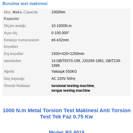
Burulma test makinesi
Max.
Maks.
Capacity
1000Nm
Kapasite
:
Ölçüm aralığı:
10-1000N.m
Açıyı ölç:
0-100.000°
Kelepçe numunesinin
¢6-¢32mm
boyutları:
Dış boyutlar:
1500×420×1250mm
standartlar:
14.GB/T9370-199, JJG269-1981, GB/T239-
1999
Ağırlık:
Yaklaşık 550KG
Güç kaynağı:
AC 220V 50Hz
torsional testing machine
Önemli Noktalar:
,
torque testing machine
1000 N.m Metal Torsion Test Makinesi Anti Torsion
Test Tek Faz 0.75 Kw
Model: RS-8019