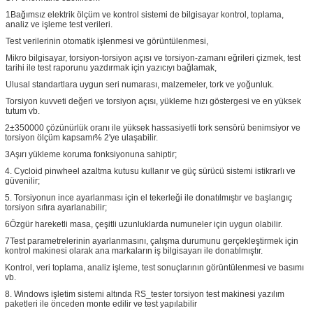
1Bağımsız elektrik ölçüm ve kontrol sistemi de bilgisayar kontrol, toplama,
analiz ve işleme test verileri.
Test verilerinin otomatik işlenmesi ve görüntülenmesi,
Mikro bilgisayar, torsiyon-torsiyon açısı ve torsiyon-zamanı eğrileri çizmek, test
tarihi ile test raporunu yazdırmak için yazıcıyı bağlamak,
Ulusal standartlara uygun seri numarası, malzemeler, tork ve yoğunluk.
Torsiyon kuvveti değeri ve torsiyon açısı, yükleme hızı göstergesi ve en yüksek
tutum vb.
2±350000 çözünürlük oranı ile yüksek hassasiyetli tork sensörü benimsiyor ve
torsiyon ölçüm kapsamı% 2'ye ulaşabilir.
3Aşırı yükleme koruma fonksiyonuna sahiptir;
4. Cycloid pinwheel azaltma kutusu kullanır ve güç sürücü sistemi istikrarlı ve
güvenilir;
5. Torsiyonun ince ayarlanması için el tekerleği ile donatılmıştır ve başlangıç
torsiyon sıfıra ayarlanabilir;
6Özgür hareketli masa, çeşitli uzunluklarda numuneler için uygun olabilir.
7Test parametrelerinin ayarlanmasını, çalışma durumunu gerçekleştirmek için
kontrol makinesi olarak ana markaların iş bilgisayarı ile donatılmıştır.
Kontrol, veri toplama, analiz işleme, test sonuçlarının görüntülenmesi ve basımı
vb.
8. Windows işletim sistemi altında RS_tester torsiyon test makinesi yazılım
paketleri ile önceden monte edilir ve test yapılabilir