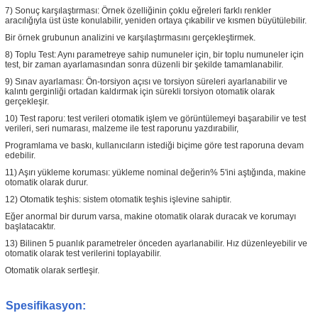
7) Sonuç karşılaştırması: Örnek özelliğinin çoklu eğreleri farklı renkler
aracılığıyla üst üste konulabilir, yeniden ortaya çıkabilir ve kısmen büyütülebilir.
Bir örnek grubunun analizini ve karşılaştırmasını gerçekleştirmek.
8) Toplu Test: Aynı parametreye sahip numuneler için, bir toplu numuneler için
test, bir zaman ayarlamasından sonra düzenli bir şekilde tamamlanabilir.
9) Sınav ayarlaması: Ön-torsiyon açısı ve torsiyon süreleri ayarlanabilir ve
kalıntı gerginliği ortadan kaldırmak için sürekli torsiyon otomatik olarak
gerçekleşir.
10) Test raporu: test verileri otomatik işlem ve görüntülemeyi başarabilir ve test
verileri, seri numarası, malzeme ile test raporunu yazdırabilir,
Programlama ve baskı, kullanıcıların istediği biçime göre test raporuna devam
edebilir.
11) Aşırı yükleme koruması: yükleme nominal değerin% 5'ini aştığında, makine
otomatik olarak durur.
12) Otomatik teşhis: sistem otomatik teşhis işlevine sahiptir.
Eğer anormal bir durum varsa, makine otomatik olarak duracak ve korumayı
başlatacaktır.
13) Bilinen 5 puanlık parametreler önceden ayarlanabilir. Hız düzenleyebilir ve
otomatik olarak test verilerini toplayabilir.
Otomatik olarak sertleşir.
Spesifikasyon: