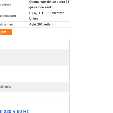
Ödeme yapıldıktan sonra 15
m süresi:
gün içinde sevk
D / A, D / P, T / T, Western
 koşulları:
Union,
ek temini:
Aylık 200 setleri
tişim
irtilmiş
lı 220 V 50 Hz