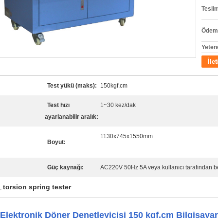
Tesli
Ödeme
Yeten
İle
Test yükü (maks):
150kgf.cm
Test hızı
1~30 kez/dak
ayarlanabilir aralık:
1130x745x1550mm
Boyut:
Güç kaynağı:
AC220V 50Hz 5A veya kullanıcı tarafından bel
torsion spring tester
,
lektronik Döner Denetleyicisi 150 kgf.cm Bilgisayar