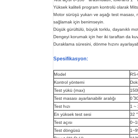
Yüksek kaliteli program kontrolü olarak Mit
Motor sürüşü yukarı ve aşağı test masası, 
sağlamak için benimseyin.
Düşük gürültülü, büyük torklu, dayanıklı mo
Dengeyi korumak için her iki taraftan da kuvve
Duraklama süresini, dönme hızını ayarlayabili
Spesifikasyon:
Model
RS-
Kontrol yöntemi
Dok
Test yükü (max)
150
Test masası ayarlanabilir aralığı
0 ̊
Test hızı
1 ~
En yüksek test sesi
32 ′
Test açısı
0~1
Test döngüsü
1~9