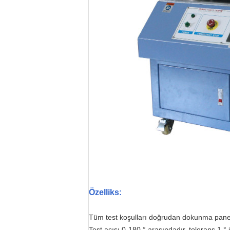
Özellik
s
:
Tüm test koşulları doğrudan dokunma panel
Test açısı 0-180 ° arasındadır, tolerans 1 ° 