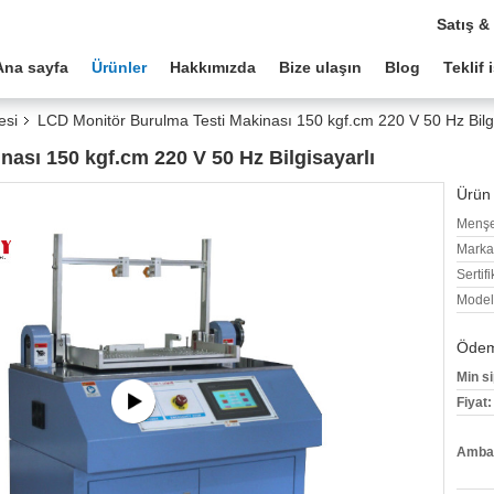
Satış &
Ana sayfa
Ürünler
Hakkımızda
Bize ulaşın
Blog
Teklif 
esi
LCD Monitör Burulma Testi Makinası 150 kgf.cm 220 V 50 Hz Bilgi
ası 150 kgf.cm 220 V 50 Hz Bilgisayarlı
Ürün 
Menşe
Marka
Sertifi
Model
Ödeme
Min si
Fiyat:
Ambala