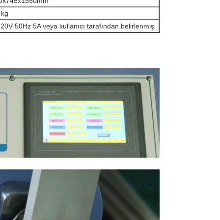
0x745x1550mm
 kg
20V 50Hz 5A veya kullanıcı tarafından belirlenmiş