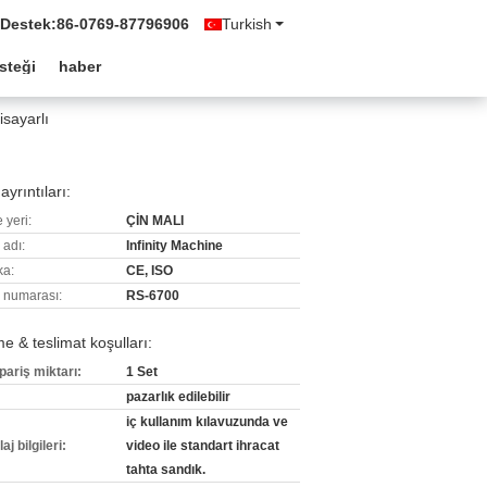
 Destek:
86-0769-87796906
Turkish
isteği
haber
sayarlı
ayrıntıları:
 yeri:
ÇİN MALI
 adı:
Infinity Machine
ka:
CE, ISO
 numarası:
RS-6700
 & teslimat koşulları:
pariş miktarı:
1 Set
pazarlık edilebilir
iç kullanım kılavuzunda ve
j bilgileri:
video ile standart ihracat
tahta sandık.