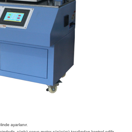
inde ayarlanır.
içindedir, çünkü servo motor sürücüsü tarafından kontrol edilir.