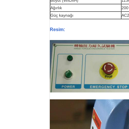
Boyut (WxDxH)
113
Ağırlık
200
Güç kaynağı
AC2
Resim: