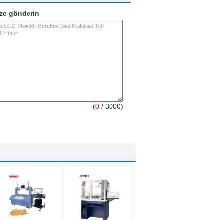
ze gönderin
(
0
/ 3000)