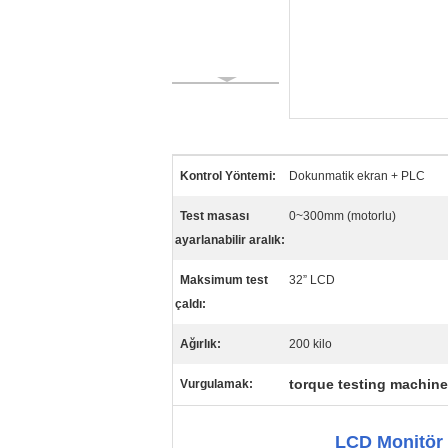
Kontrol Yöntemi:
Dokunmatik ekran + PLC
Test masası
0~300mm (motorlu)
ayarlanabilir aralık:
Maksimum test
32” LCD
çaldı:
Ağırlık:
200 kilo
torque testing machine
Vurgulamak:
LCD Monitör E