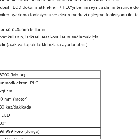
subishi LCD dokunmatik ekran + PLC'yi benimseyin, salınım testinde doğru
mikro ayarlama fonksiyonu ve eksen merkezi eşleşme fonksiyonu ile, te
tor sürücüsünü kullanın.
t kullanın, istikrarlı test koşullarını sağlamak için.
r (açık ve kapalı farklı hızlara ayarlanabilir).
6700 (Motor)
unmatik ekran+PLC
kgf.cm
300 mm (motor)
 30 kez/dakikada
′ LCD
80°
99,999 kere (döngü)