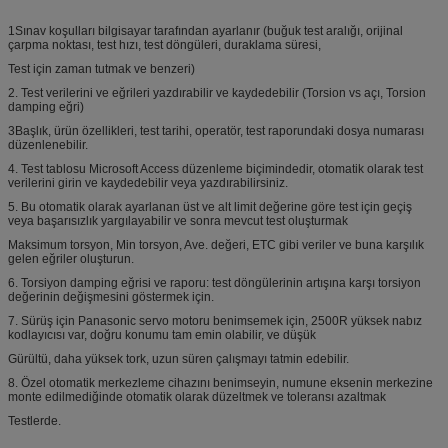
1Sınav koşulları bilgisayar tarafından ayarlanır (buğuk test aralığı, orijinal
çarpma noktası, test hızı, test döngüleri, duraklama süresi,
Test için zaman tutmak ve benzeri)
2. Test verilerini ve eğrileri yazdırabilir ve kaydedebilir (Torsion vs açı, Torsion
damping eğri)
3Başlık, ürün özellikleri, test tarihi, operatör, test raporundaki dosya numarası
düzenlenebilir.
4. Test tablosu Microsoft Access düzenleme biçimindedir, otomatik olarak test
verilerini girin ve kaydedebilir veya yazdırabilirsiniz.
5. Bu otomatik olarak ayarlanan üst ve alt limit değerine göre test için geçiş
veya başarısızlık yargılayabilir ve sonra mevcut test oluşturmak
Maksimum torsyon, Min torsyon, Ave. değeri, ETC gibi veriler ve buna karşılık
gelen eğriler oluşturun.
6. Torsiyon damping eğrisi ve raporu: test döngülerinin artışına karşı torsiyon
değerinin değişmesini göstermek için.
7. Sürüş için Panasonic servo motoru benimsemek için, 2500R yüksek nabız
kodlayıcısı var, doğru konumu tam emin olabilir, ve düşük
Gürültü, daha yüksek tork, uzun süren çalışmayı tatmin edebilir.
8. Özel otomatik merkezleme cihazını benimseyin, numune eksenin merkezine
monte edilmediğinde otomatik olarak düzeltmek ve toleransı azaltmak
Testlerde.