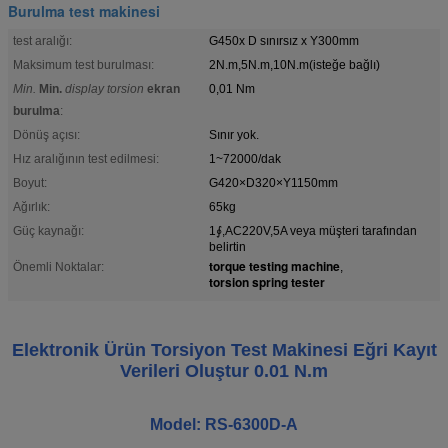
Burulma test makinesi
test aralığı:
G450x D sınırsız x Y300mm
Maksimum test burulması:
2N.m,5N.m,10N.m(isteğe bağlı)
Min.
Min.
display torsion
ekran
0,01 Nm
burulma
:
Dönüş açısı:
Sınır yok.
Hız aralığının test edilmesi:
1~72000/dak
Boyut:
G420×D320×Y1150mm
Ağırlık:
65kg
Güç kaynağı:
1∮,AC220V,5A veya müşteri tarafından
belirtin
torque testing machine
Önemli Noktalar:
,
torsion spring tester
Elektronik Ürün Torsiyon Test Makinesi Eğri Kayıt
Verileri Oluştur 0.01 N.m
Model: RS-6300D-A