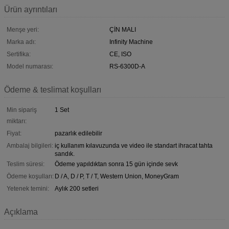
Ürün ayrıntıları
Menşe yeri:
ÇİN MALI
Marka adı:
Infinity Machine
Sertifika:
CE, ISO
Model numarası:
RS-6300D-A
Ödeme & teslimat koşulları
Min sipariş
1 Set
miktarı:
Fiyat:
pazarlık edilebilir
Ambalaj bilgileri:
iç kullanım kılavuzunda ve video ile standart ihracat tahta
sandık.
Teslim süresi:
Ödeme yapıldıktan sonra 15 gün içinde sevk
Ödeme koşulları:
D / A, D / P, T / T, Western Union, MoneyGram
Yetenek temini:
Aylık 200 setleri
Açıklama